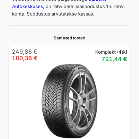
Autokeskuses,
on rehvidele lisasoodustus 1 € rehvi
kohta. Soodustus arvutatakse kassas.
Sarnased tooted
Algne
Praegune
249,88
€
Komplekt (4tk)
hind
hind
180,36
€
721,44
€
oli:
on:
249,88 €.
180,36 €.