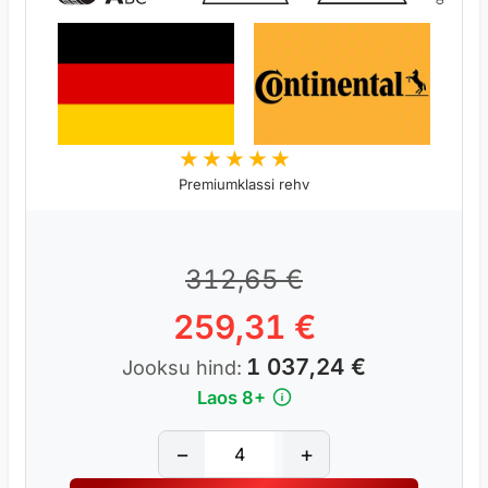
Premiumklassi rehv
5
312,65
€
259,31
€
1 037,24
€
Jooksu hind:
Laos 8+
C
−
+
O
N