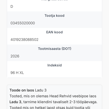
kummisegusid, optimeeritud lamellstruktuure ja
D
kõrgtehnoloogilisi turvasüsteeme. Lisaks on bränd
pühendunud jätkusuutlikkusele – töötatakse välja rehve,
Tootja kood
millel on väiksem energiakulu, madalam müratase ja pikem
03455020000
eluiga.
EAN kood
Headrehvid.ee valikus on Continental rehvid saadaval
väga laias mõõduvalikus, sobides nii igapäevasõiduks kui
4019238088502
ka nõudlikumatele teeoludele. Kui otsid Premium-klassi
Tootmisaasta (DOT)
rehve, mis pakuvad maksimaalset turvalisust ja kindlust
igas olukorras, on Continental alati kindel valik.
2026
Indeksid
96 H XL
Toode on laos
Ladu 3
Tooted, mis on olemas Head Rehvid veebipoe laos
Ladu 3
, tarnime kliendini tavaliselt 2-3 tööpäevaga.
Tooted mis on hetkel laost otsas kuid tootja või