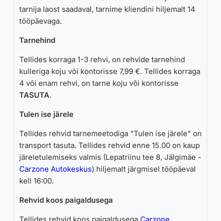
tarnija laost saadaval, tarnime kliendini hiljemalt 14
tööpäevaga.
Tarnehind
Tellides korraga 1-3 rehvi, on rehvide tarnehind
kulleriga koju või kontorisse 7,99 €. Tellides korraga
4 või enam rehvi, on tarne koju või kontorisse
TASUTA
.
Tulen ise järele
Tellides rehvid tarnemeetodiga "Tulen ise järele" on
transport tasuta. Tellides rehvid enne 15.00 on kaup
järeletulemiseks valmis (Lepatriinu tee 8, Jälgimäe -
Carzone Autokeskus
) hiljemalt järgmisel tööpäeval
kell 16:00.
Rehvid koos paigaldusega
Tellides rehvid koos paigaldusega
Carzone