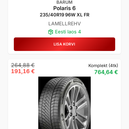
BARUM
Polaris 6
235/40R19 96W XL FR
LAMELLREHV
Eesti laos 4
LISA KORVI
Algne
Praegune
264,88
€
Komplekt (4tk)
hind
hind
191,16
€
764,64
€
oli:
on:
264,88 €.
191,16 €.