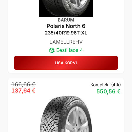
BARUM
Polaris North 6
235/40R19 96T XL
LAMELLREHV
Eesti laos 4
LISA KORVI
Algne
Praegune
166,66
€
Komplekt (4tk)
hind
hind
137,64
€
550,56
€
oli:
on:
166,66 €.
137,64 €.