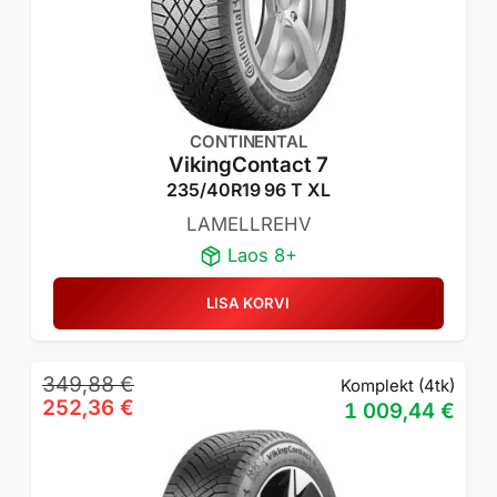
CONTINENTAL
VikingContact 7
235/40R19 96 T XL
LAMELLREHV
Laos 8+
LISA KORVI
Algne
Praegune
349,88
€
Komplekt (4tk)
hind
hind
252,36
€
1 009,44
€
oli:
on:
349,88 €.
252,36 €.