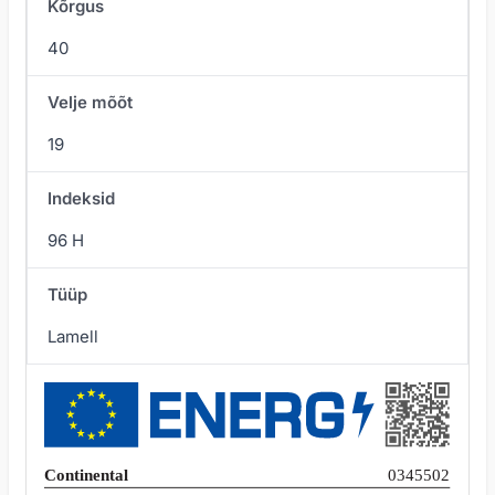
Kõrgus
40
Velje mõõt
19
Indeksid
96 H
Tüüp
Lamell