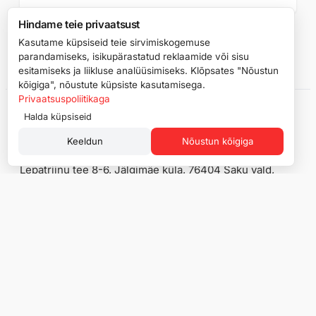
Hindame teie privaatsust
Kasutame küpsiseid teie sirvimiskogemuse
Vaata kõiki rehvinõuandeid →
parandamiseks, isikupärastatud reklaamide või sisu
esitamiseks ja liikluse analüüsimiseks. Klõpsates "Nõustun
kõigiga", nõustute küpsiste kasutamisega.
Privaatsuspoliitikaga
Halda küpsiseid
Keeldun
Nõustun kõigiga
Lepatriinu tee 8-6, Jälgimäe küla, 76404 Saku vald,
Harju maakond
Reg. kood: 16914386
KMKR number: EE102704013
Pood
Info
Suverehvid
Rehviinfo
Aastaringsed rehvid
Kaubamärgid
Lamellrehvid
Minu konto