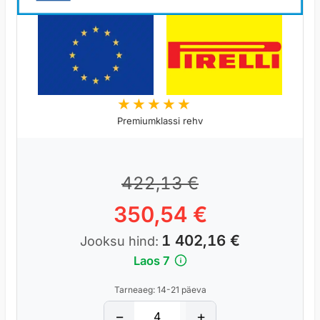
Premiumklassi rehv
5
422,13
€
350,54
€
1 402,16
€
Jooksu hind:
Laos 7
Tarneaeg: 14-21 päeva
P
−
+