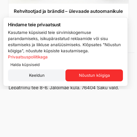
Rehvitootjad ja brändid – ülevaade autoomanikule
Hindame teie privaatsust
Kasutame küpsiseid teie sirvimiskogemuse
Vaata kõiki rehvinõuandeid →
parandamiseks, isikupärastatud reklaamide või sisu
esitamiseks ja liikluse analüüsimiseks. Klõpsates "Nõustun
kõigiga", nõustute küpsiste kasutamisega.
Privaatsuspoliitikaga
Halda küpsiseid
Keeldun
Nõustun kõigiga
Lepatriinu tee 8-6, Jälgimäe küla, 76404 Saku vald,
Harju maakond
Reg. kood: 16914386
KMKR number: EE102704013
Pood
Info
Suverehvid
Rehviinfo