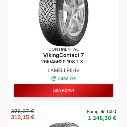
CONTINENTAL
VikingContact 7
265/45R20 108 T XL
LAMELLREHV
Laos 8+
LISA KORVI
Algne
Praegune
376,07
€
Komplekt (4tk)
hind
hind
312,15
€
1 248,60
€
oli:
on: