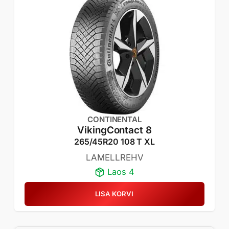
376,07 €.
312,15 €.
CONTINENTAL
VikingContact 8
265/45R20 108 T XL
LAMELLREHV
Laos 4
LISA KORVI