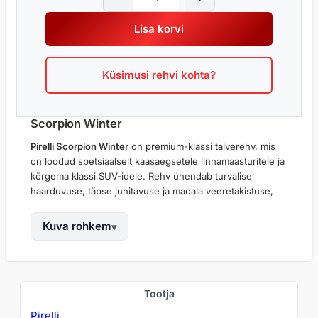
I
R
Lisa korvi
E
L
L
Küsimusi rehvi kohta?
I
S
C
O
Scorpion Winter
R
Pirelli Scorpion Winter
on premium-klassi talverehv, mis
P
on loodud spetsiaalselt kaasaegsetele linnamaasturitele ja
I
kõrgema klassi SUV-idele. Rehv ühendab turvalise
O
haarduvuse, täpse juhitavuse ja madala veeretakistuse,
N
pakkudes stabiilsust nii lumel, jääl, märjal kui kuival külmal
W
asfaldil. Mudel on optimeeritud suurtele ja raskematele
Kuva rohkem
I
sõidukitele, arvestades nende kõrgemat raskuskeset ja
N
koormust.
T
E
Lumistes oludes pakub Scorpion Winter väga tugevat
R
pidamist tänu
suunatud turvisemustrile
, sümmeetrilisele
O
Tootja
l
disainile ning tihedalt paigutatud lamellidele. Need
m
Pirelli
a