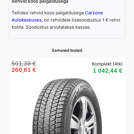
Rehvid koos paigaldusega
Tellides rehvid koos paigaldusega
Carzone
Autokeskuses,
on rehvidele lisasoodustus 1 € rehvi
kohta. Soodustus arvutatakse kassas.
Sarnased tooted
Algne
Praegune
501,39
€
Komplekt (4tk)
hind
hind
260,61
€
1 042,44
€
oli:
on:
501,39 €.
260,61 €.