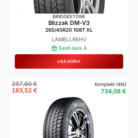
BRIDGESTONE
Blizzak DM-V3
265/45R20 108T XL
LAMELLREHV
Eesti laos 4
LISA KORVI
Algne
Praegune
297,60
€
Komplekt (4tk)
hind
hind
183,52
€
734,08
€
oli:
on:
297,60 €.
183,52 €.