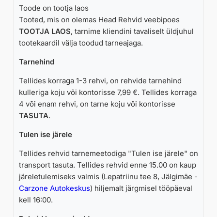
Toode on tootja laos
Tooted, mis on olemas Head Rehvid veebipoes
TOOTJA LAOS
, tarnime kliendini tavaliselt üldjuhul
tootekaardil välja toodud tarneajaga.
Tarnehind
Tellides korraga 1-3 rehvi, on rehvide tarnehind
kulleriga koju või kontorisse 7,99 €. Tellides korraga
4 või enam rehvi, on tarne koju või kontorisse
TASUTA
.
Tulen ise järele
Tellides rehvid tarnemeetodiga "Tulen ise järele" on
transport tasuta. Tellides rehvid enne 15.00 on kaup
järeletulemiseks valmis (Lepatriinu tee 8, Jälgimäe -
Carzone Autokeskus
) hiljemalt järgmisel tööpäeval
kell 16:00.