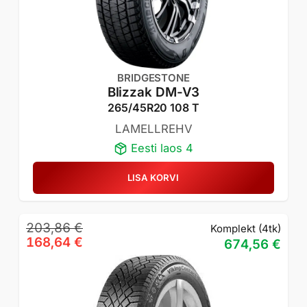
BRIDGESTONE
Blizzak DM-V3
265/45R20 108 T
LAMELLREHV
Eesti laos 4
LISA KORVI
Algne
Praegune
203,86
€
Komplekt (4tk)
hind
hind
168,64
€
674,56
€
oli:
on:
203,86 €.
168,64 €.