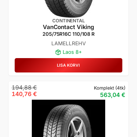
CONTINENTAL
VanContact Viking
205/75R16C 110/108 R
LAMELLREHV
Laos 8+
LISA KORVI
Algne
Praegune
194,88
€
Komplekt (4tk)
hind
hind
140,76
€
563,04
€
oli:
on:
194,88 €.
140,76 €.