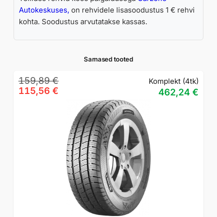
Autokeskuses,
on rehvidele lisasoodustus 1 € rehvi
kohta. Soodustus arvutatakse kassas.
Sarnased tooted
Algne
Praegune
159,89
€
Komplekt (4tk)
hind
hind
115,56
€
462,24
€
oli:
on:
159,89 €.
115,56 €.