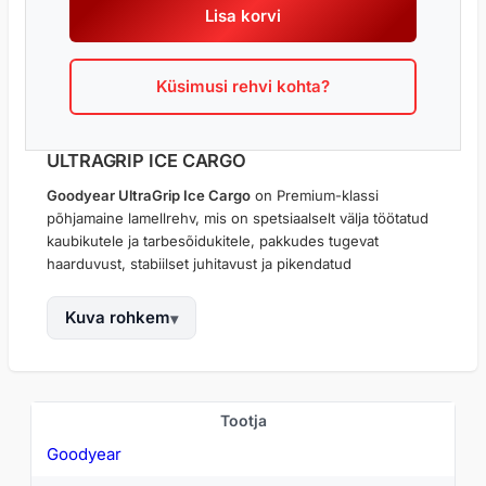
Lisa korvi
D
Y
E
Küsimusi rehvi kohta?
A
R
U
L
ULTRAGRIP ICE CARGO
T
Goodyear UltraGrip Ice Cargo
on Premium-klassi
R
põhjamaine lamellrehv, mis on spetsiaalselt välja töötatud
A
kaubikutele ja tarbesõidukitele, pakkudes tugevat
G
haarduvust, stabiilset juhitavust ja pikendatud
R
vastupidavust rasketes talvetingimustes. Mudel on loodud
I
intensiivseks kasutuseks, kus oluline on töökindlus,
Kuva rohkem
P
kontroll ja ohutus iga ilmaga.
I
C
Külmakindel kummisegu säilitab paindlikkuse ka
E
pakaselistes oludes, mis tagab
maksimaalse haarduvuse
C
jääl ja lumel
. Lamellide mitmetasandiline struktuur
O
Tootja
A
võimaldab paremat pidurdusvõimet ning stabiilsemat
m
Goodyear
R
a
käitumist lumistel või jäistel teedel ka suurema
G
d
koormusega sõites.