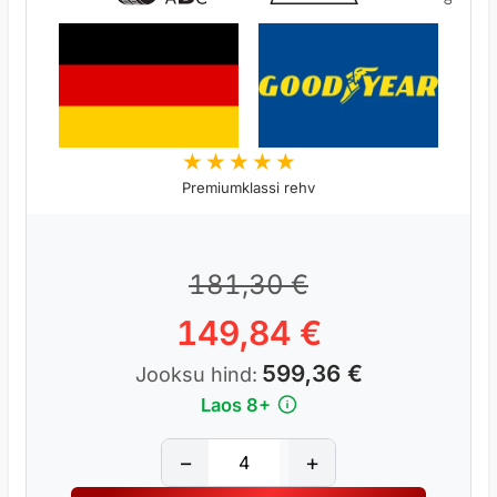
Premiumklassi rehv
5
181,30
€
149,84
€
599,36
€
Jooksu hind:
Laos 8+
G
−
+
O
O