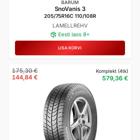
BARUM
SnoVanis 3
205/75R16C 110/108R
LAMELLREHV
Eesti laos 8+
LISA KORVI
Algne
Praegune
175,30
€
Komplekt (4tk)
hind
hind
144,84
€
579,36
€
oli:
on:
175,30 €.
144,84 €.