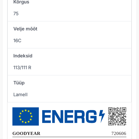
Kõrgus
75
Velje mõõt
16C
Indeksid
113/111 R
Tüüp
Lamell