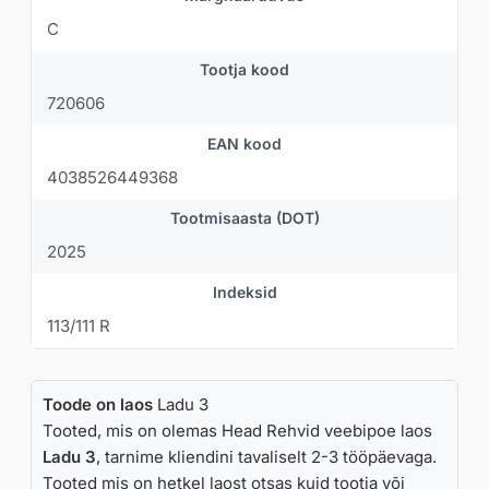
jätkusuutlikule tootmisele.
C
Headrehvid.ee valikus on Goodyear rehve laias
Tootja kood
mõõduvahemikus, mis sobivad nii kompaktautodele kui ka
suurematele maasturitele. Kui otsid universaalselt tugevat,
720606
testivõitudega ja töökindlat premium-klassi rehvi, on
Goodyear alati turvaline ja kindel valik.
EAN kood
4038526449368
Tootmisaasta (DOT)
2025
Indeksid
113/111 R
Toode on laos
Ladu 3
Tooted, mis on olemas Head Rehvid veebipoe laos
Ladu 3
, tarnime kliendini tavaliselt 2-3 tööpäevaga.
Tooted mis on hetkel laost otsas kuid tootja või