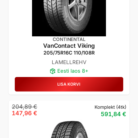
CONTINENTAL
VanContact Viking
205/75R16C 110/108R
LAMELLREHV
Eesti laos 8+
LISA KORVI
Algne
Praegune
204,89
€
Komplekt (4tk)
hind
hind
147,96
€
591,84
€
oli:
on:
204,89 €.
147,96 €.