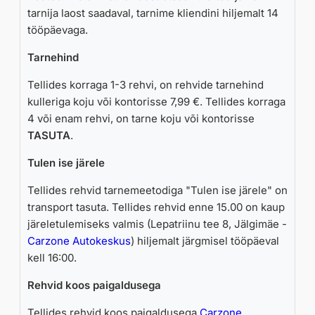
tarnija laost saadaval, tarnime kliendini hiljemalt 14
tööpäevaga.
Tarnehind
Tellides korraga 1-3 rehvi, on rehvide tarnehind
kulleriga koju või kontorisse 7,99 €. Tellides korraga
4 või enam rehvi, on tarne koju või kontorisse
TASUTA
.
Tulen ise järele
Tellides rehvid tarnemeetodiga "Tulen ise järele" on
transport tasuta. Tellides rehvid enne 15.00 on kaup
järeletulemiseks valmis (Lepatriinu tee 8, Jälgimäe -
Carzone Autokeskus
) hiljemalt järgmisel tööpäeval
kell 16:00.
Rehvid koos paigaldusega
Tellides rehvid koos paigaldusega
Carzone