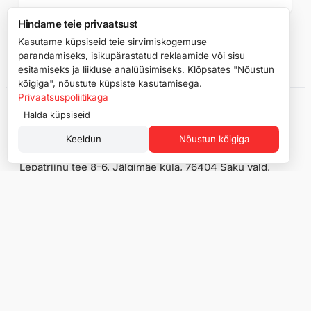
Hindame teie privaatsust
Kasutame küpsiseid teie sirvimiskogemuse
Vaata kõiki rehvinõuandeid →
parandamiseks, isikupärastatud reklaamide või sisu
esitamiseks ja liikluse analüüsimiseks. Klõpsates "Nõustun
kõigiga", nõustute küpsiste kasutamisega.
Privaatsuspoliitikaga
Halda küpsiseid
Keeldun
Nõustun kõigiga
Lepatriinu tee 8-6, Jälgimäe küla, 76404 Saku vald,
Harju maakond
Reg. kood: 16914386
KMKR number: EE102704013
Pood
Info
Suverehvid
Rehviinfo
Aastaringsed rehvid
Kaubamärgid
Lamellrehvid
Minu konto