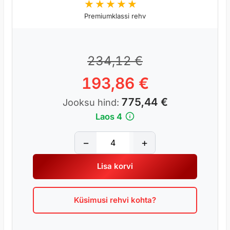
Premiumklassi rehv
5
234,12
€
193,86
€
775,44
€
Jooksu hind:
Laos 4
G
−
+
O
O
Lisa korvi
D
Y
E
Küsimusi rehvi kohta?
A
R
U