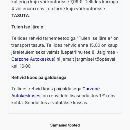
kulleriga koju või kontorisse 7,99 €. Tellides korraga
4 või enam rehvi, on tarne koju või kontorisse
TASUTA
.
Tulen ise järele
Tellides rehvid tarnemeetodiga "Tulen ise järele" on
transport tasuta. Tellides rehvid enne 15.00 on kaup
järeletulemiseks valmis (Lepatriinu tee 8, Jälgimäe -
Carzone Autokeskus
) hiljemalt järgmisel tööpäeval
kell 16:00.
Rehvid koos paigaldusega
Tellides rehvid koos paigaldusega
Carzone
Autokeskuses,
on rehvidele lisasoodustus 1 € rehvi
kohta. Soodustus arvutatakse kassas.
Sarnased tooted