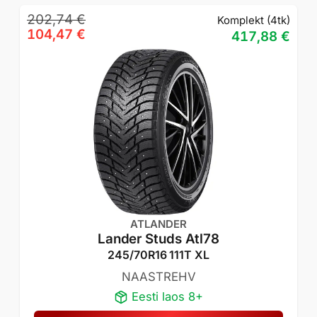
Algne
Praegune
202,74
€
Komplekt (4tk)
hind
hind
104,47
€
417,88
€
oli:
on:
202,74 €.
104,47 €.
ATLANDER
Lander Studs Atl78
245/70R16 111T XL
NAASTREHV
Eesti laos 8+