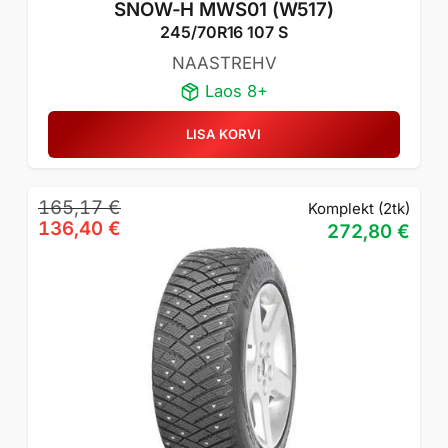
SNOW-H MWS01 (W517)
245/70R16 107 S
NAASTREHV
Laos 8+
LISA KORVI
Algne
Praegune
165,17
€
Komplekt (2tk)
hind
hind
136,40
€
272,80
€
oli:
on:
165,17 €.
136,40 €.