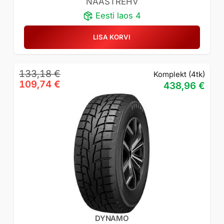
NAASTREHV
Eesti laos 4
LISA KORVI
Algne
Praegune
133,18
€
Komplekt (4tk)
hind
hind
109,74
€
438,96
€
oli:
on:
133,18 €.
109,74 €.
DYNAMO