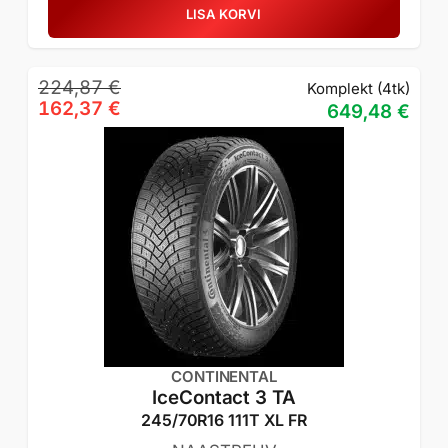
LISA KORVI
Algne
Praegune
224,87
€
Komplekt (4tk)
hind
hind
162,37
€
649,48
€
oli:
on:
224,87 €.
162,37 €.
CONTINENTAL
IceContact 3 TA
245/70R16 111T XL FR