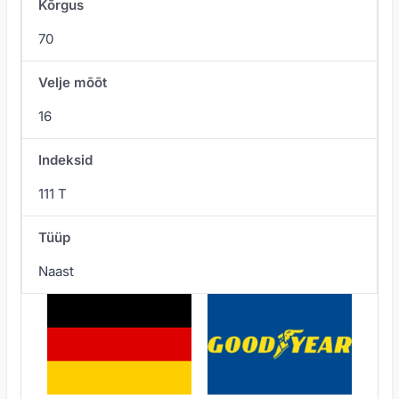
Kõrgus
70
Velje mõõt
16
Indeksid
111 T
Tüüp
Naast