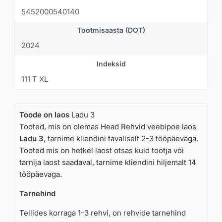
5452000540140
Tootmisaasta (DOT)
2024
Indeksid
111 T XL
Toode on laos
Ladu 3
Tooted, mis on olemas Head Rehvid veebipoe laos
Ladu 3
, tarnime kliendini tavaliselt 2-3 tööpäevaga.
Tooted mis on hetkel laost otsas kuid tootja või
tarnija laost saadaval, tarnime kliendini hiljemalt 14
tööpäevaga.
Tarnehind
Tellides korraga 1-3 rehvi, on rehvide tarnehind