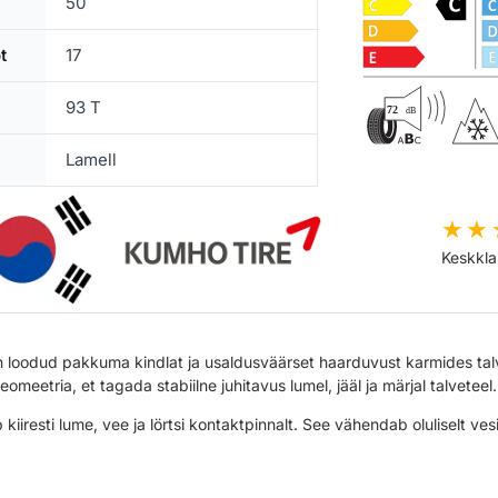
50
t
17
93 T
Lamell
Keskkla
3
on loodud pakkuma kindlat ja usaldusväärset haarduvust karmides t
eetria, et tagada stabiilne juhitavus lumel, jääl ja märjal talveteel.
kiiresti lume, vee ja lörtsi kontaktpinnalt. See vähendab oluliselt vesi
elastsus ka sügavates külmakraadides
, mis aitab hoida pidamist m