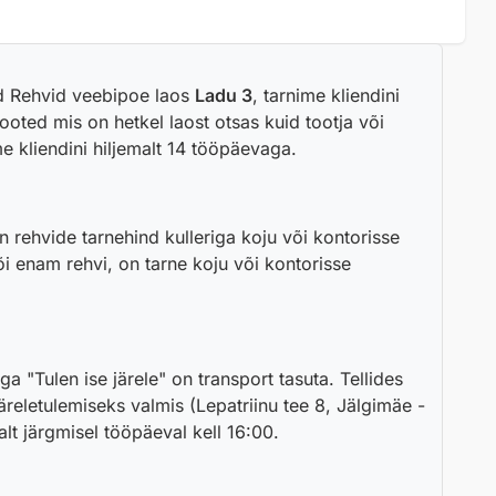
avad kontrolli libedatel pindadel.
C
E
de kindlamaks ka kõrgemal kiirusel või äkiliste
W
 jooksul.
I
d Rehvid veebipoe laos
Ladu 3
, tarnime kliendini
5
i ning tagab mugavama ja vaiksema sõiduelamuse,
ooted mis on hetkel laost otsas kuid tootja või
1
me kliendini hiljemalt 14 tööpäevaga.
l
use vahel – sobib nii igapäevaseks linnasõiduks kui ka
a
m
e
on rehvide tarnehind kulleriga koju või kontorisse
l
õi enam rehvi, on tarne koju või kontorisse
l
r
 oma hea hinna-kvaliteedi suhte, uuenduslike tehnoloogiate
e
ssi rehvide turul, tänu millele leidub nende tooteid
h
v
a "Tulen ise järele" on transport tasuta. Tellides
(
on suunatud sportlikuma sõidustiili armastajatele,
reletulemiseks valmis (Lepatriinu tee 8, Jälgimäe -
2
dub ökonoomsusele ja mugavusele, olles ideaalne valik
malt järgmisel tööpäeval kell 16:00.
0
5
l temperatuuridel. WinterCraft lamellmudelid pakuvad
/
onid on hinnatud oma tugeva pidurdusjõu ja optimeeritud