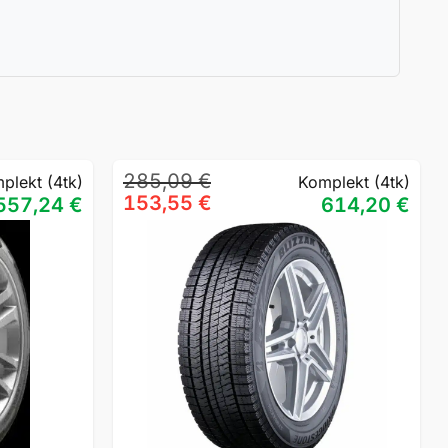
Algne
Praegune
285,09
€
plekt (4tk)
Komplekt (4tk)
hind
hind
153,55
€
557,24
€
614,20
€
oli:
on:
285,09 €.
153,55 €.