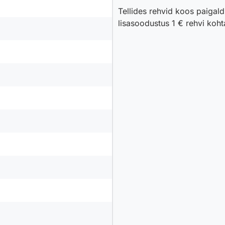
 keerulistes talvetingimustes.
Tellides rehvid koos paiga
lisasoodustus 1 € rehvi koh
otmises kasutatakse madalama veeretakistusega segusid ja energia
väikestele sõiduautodele, pereautodele, crossover’itele kui ka suurem
seas, kes soovivad usaldusväärset ja taskukohast lahendust ilma tu