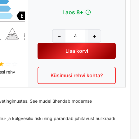
Laos 8+
K
−
+
U
M
Lisa korvi
H
O
W
I
ssi rehv
Küsimusi rehvi kohta?
N
T
E
R
alvetingimustes. See mudel ühendab modernse
C
R
A
liu- ja külgvesiliu riski ning parandab juhitavust nullkraadi
F
T
ustal jääl ja tihendatud lumel. Turvise keskvööndis
I