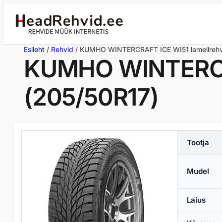
Liigu
sisu
juurde
Esileht
/
Rehvid
/ KUMHO WINTERCRAFT ICE WI51 lamellrehv
KUMHO WINTERCRA
(205/50R17)
Tootja
Mudel
Laius