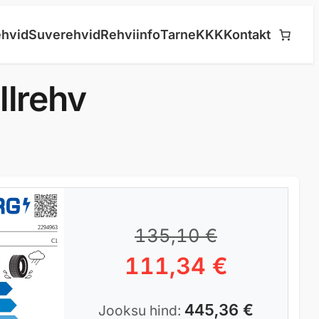
hvid
Suverehvid
Rehviinfo
Tarne
KKK
Kontakt
lrehv
135,10
€
111,34
€
445,36
€
Jooksu hind: