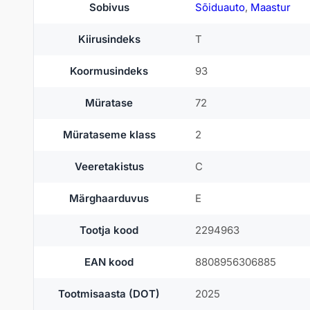
Sobivus
Sõiduauto
,
Maastur
naastupaigutuse poolest, mis annab täiendava kindlustunde
Kumho pöörab tähelepanu ka keskkonnasõbralikkusele — to
Kiirusindeks
T
pikendavad rehvide eluiga. Brändi lai mõõduvalik sobib nii 
Koormusindeks
93
Headrehvid.ee valikus on Kumho rehvid populaarsed nende 
Müratase
72
Mürataseme klass
2
Veeretakistus
C
Märghaarduvus
E
Tootja kood
2294963
EAN kood
8808956306885
Tootmisaasta (DOT)
2025