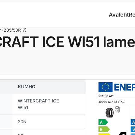
Avaleht
Re
 (205/50R17)
FT ICE WI51 lamel
KUMHO
WINTERCRAFT ICE
WI51
205