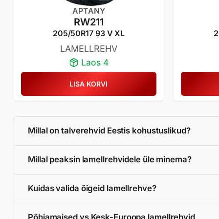
APTANY
RW211
205/50R17 93 V XL
2
LAMELLREHV
Laos 4
LISA KORVI
Millal on talverehvid Eestis kohustuslikud?
Millal peaksin lamellrehvidele üle minema?
Kuidas valida õigeid lamellrehve?
Põhjamaised vs Kesk-Euroopa lamellrehvid