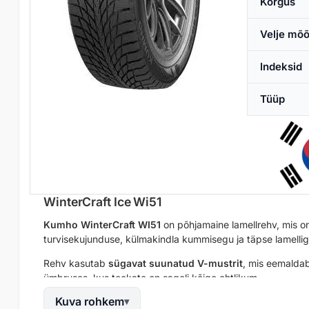
Kõrgus
Velje mõõ
Indeksid
Tüüp
WinterCraft Ice Wi51
Kumho WinterCraft WI51
on põhjamaine lamellrehv, mis 
turvisekujunduse, külmakindla kummisegu ja täpse lamelligeom
Rehv kasutab
sügavat suunatud V-mustrit
, mis eemaldab 
ümbruses, kus teekate on sageli kõige ohtlikum.
Kuva rohkem
WI51 talvisegu on välja töötatud selleks, et säilitada
kõrge 