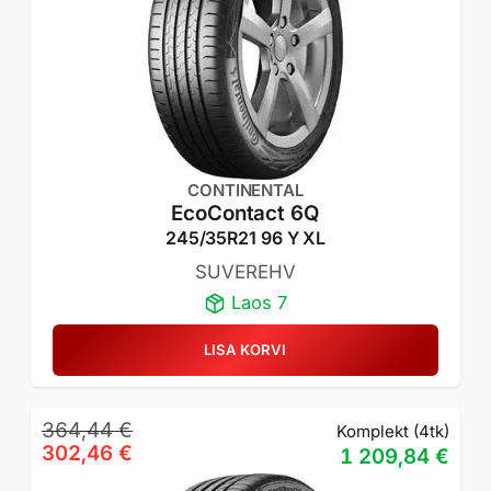
CONTINENTAL
EcoContact 6Q
245/35R21 96 Y XL
SUVEREHV
Laos 7
LISA KORVI
Algne
Praegune
364,44
€
Komplekt (4tk)
hind
hind
302,46
€
1 209,84
€
oli:
on: