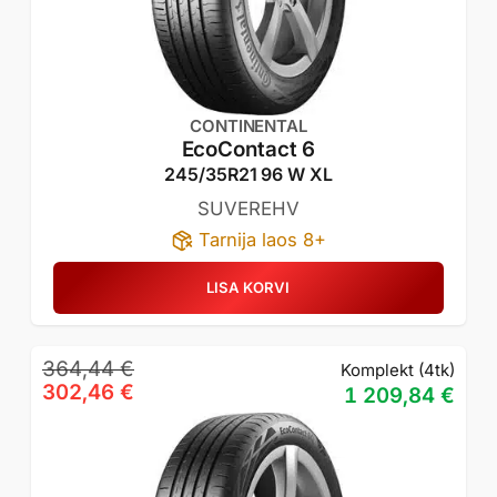
CONTINENTAL
EcoContact 6
245/35R21 96 W XL
SUVEREHV
Tarnija laos 8+
LISA KORVI
Algne
Praegune
364,44
€
Komplekt (4tk)
hind
hind
302,46
€
1 209,84
€
oli:
on:
364,44 €.
302,46 €.