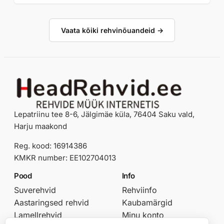
Vaata kõiki rehvinõuandeid →
Lepatriinu tee 8-6, Jälgimäe küla, 76404 Saku vald,
Harju maakond
Reg. kood: 16914386
KMKR number: EE102704013
Pood
Info
Suverehvid
Rehviinfo
Aastaringsed rehvid
Kaubamärgid
Lamellrehvid
Minu konto