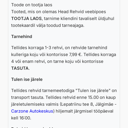
Toode on tootja laos
Tooted, mis on olemas Head Rehvid veebipoes
TOOTJA LAOS
, tarnime kliendini tavaliselt üldjuhul
tootekaardil välja toodud tarneajaga.
Tarnehind
Tellides korraga 1-3 rehvi, on rehvide tarnehind
kulleriga koju või kontorisse 7,99 €. Tellides korraga
4 või enam rehvi, on tarne koju või kontorisse
TASUTA
.
Tulen ise järele
Tellides rehvid tarnemeetodiga "Tulen ise järele" on
transport tasuta. Tellides rehvid enne 15.00 on kaup
järeletulemiseks valmis (Lepatriinu tee 8, Jälgimäe -
Carzone Autokeskus
) hiljemalt järgmisel tööpäeval
kell 16:00.