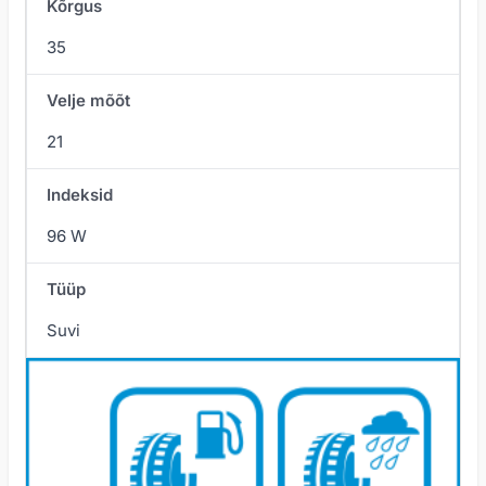
Kõrgus
35
Velje mõõt
21
Indeksid
96 W
Tüüp
Suvi