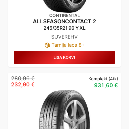
CONTINENTAL
ALLSEASONCONTACT 2
245/35R21 96 Y XL
SUVEREHV
Tarnija laos 8+
LISA KORVI
Algne
Praegune
280,96
€
Komplekt (4tk)
hind
hind
232,90
€
931,60
€
oli:
on:
280,96 €.
232,90 €.