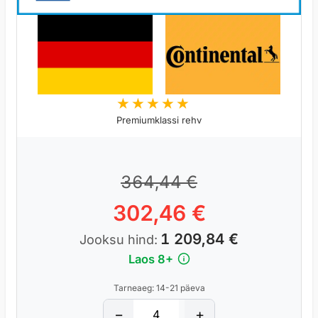
Premiumklassi rehv
5
364,44
€
302,46
€
1 209,84
€
Jooksu hind:
Laos 8+
Tarneaeg: 14-21 päeva
C
−
+