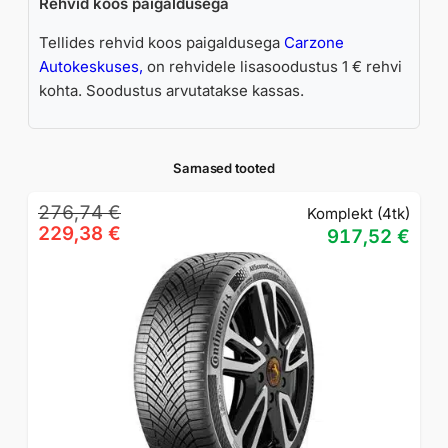
Rehvid koos paigaldusega
Tellides rehvid koos paigaldusega
Carzone
Autokeskuses,
on rehvidele lisasoodustus 1 € rehvi
kohta. Soodustus arvutatakse kassas.
Sarnased tooted
Algne
Praegune
276,74
€
Komplekt (4tk)
hind
hind
229,38
€
917,52
€
oli:
on:
276,74 €.
229,38 €.