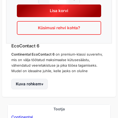
O
N
Lisa korvi
T
I
N
Küsimusi rehvi kohta?
E
N
T
A
EcoContact 6
L
Continental EcoContact 6
on premium-klassi suverehv,
E
mis on välja töötatud maksimaalse kütusesäästu,
C
vähendatud veeretakistuse ja pika tööea tagamiseks.
O
Mudel on ideaalne juhile, kelle jaoks on oluline
C
ökonoomne sõit, madal müratase ja tasakaalustatud
O
jõudlus igapäevastes teeoludes.
Kuva rohkem
N
T
Rehvi täiustatud
silika jaotustehnoloogia
võimaldab
A
ränidioksiidil ühtlasemalt seguneda kummiseguga, mis
C
vähendab energiakadu veeremisel. Tulemuseks on
T
väiksem kütusekulu ja parem efektiivsus ka
O
Tootja
6
elektrisõidukitel. EcoContact 6 disain põhineb
m
Continental
s