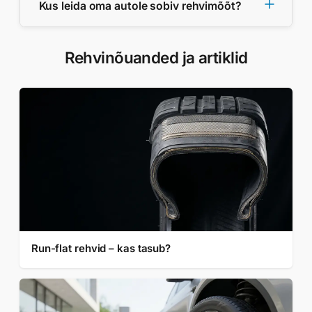
Kus leida oma autole sobiv rehvimõõt?
Rehvinõuanded ja artiklid
Run-flat rehvid – kas tasub?